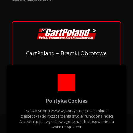
CartPoland – Bramki Obrotowe
Wólka Mińska ul. Olszowa 5,
05-300 Mińsk Mazowiecki
+48 795 183 316
|
Dane kontaktowe
Polityka Cookies
Nasza strona www wykorzystuje pliki cookies
(ciasteczka) do rozszerzenia swojej funkcjonalności.
Akceptując je - wyrażasz zgodę na ich stosowanie na
swoim urządzeniu.
Jak oceniasz tą podstronę?